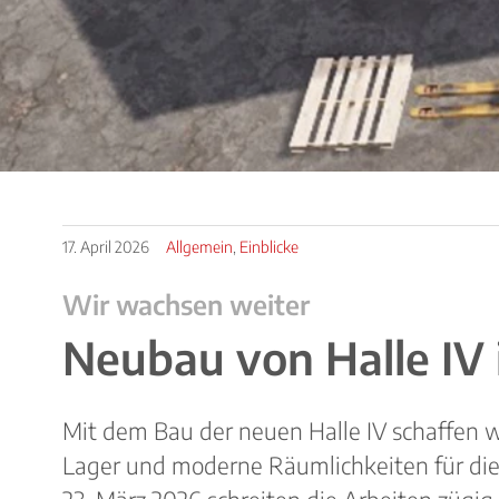
2
3
17.
April
2026
Allgemein
,
Einblicke
Wir wachsen weiter
Neubau von Halle IV 
Mit dem Bau der neuen Halle IV schaffen wi
Lager und moderne Räumlichkeiten für di