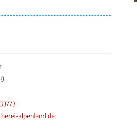
r
ng
233773
herei-alpenland.de